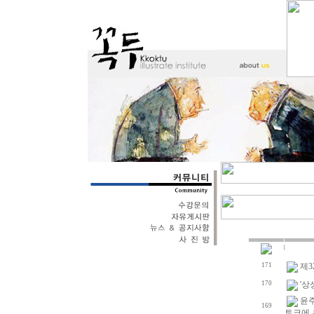
171
제3
170
'상
윤
169
토크에