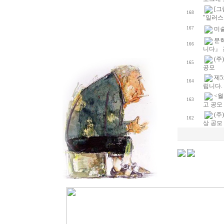
[
168
"일러스
167
미
문학
166
니다』 
(주
165
공모
제5
164
립니다.
<월
163
고 공모
(주
162
상 공모