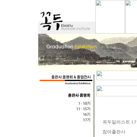
꼭두일러스트 1기
참여출판사