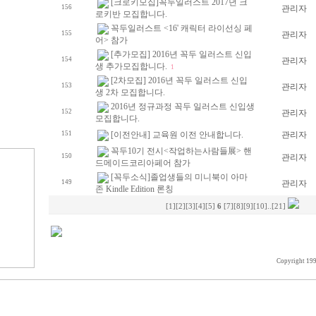
[크로키모집]꼭두일러스트 2017년 크
156
관리자
로키반 모집합니다.
꼭두일러스트 <16' 캐릭터 라이선싱 페
155
관리자
어> 참가
[추가모집] 2016년 꼭두 일러스트 신입
154
관리자
생 추가모집합니다.
1
[2차모집] 2016년 꼭두 일러스트 신입
153
관리자
생 2차 모집합니다.
2016년 정규과정 꼭두 일러스트 신입생
152
관리자
모집합니다.
151
[이전안내] 교육원 이전 안내합니다.
관리자
꼭두10기 전시<작업하는사람들展> 핸
150
관리자
드메이드코리아페어 참가
[꼭두소식]졸업생들의 미니북이 아마
149
관리자
존 Kindle Edition 론칭
[1]
[2]
[3]
[4]
[5]
6
[7]
[8]
[9]
[10]
..
[21]
Copyright 19