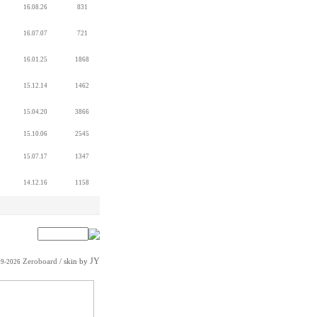
16.08.26
831
16.07.07
721
16.01.25
1868
15.12.14
1462
15.04.20
3866
15.10.06
2545
15.07.17
1347
14.12.16
1158
JY
Zeroboard
/ skin by
99-2026