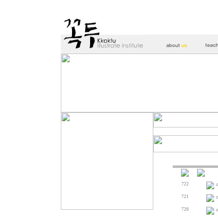
722
721
720