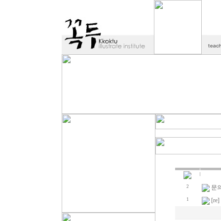
2
문
1
[r