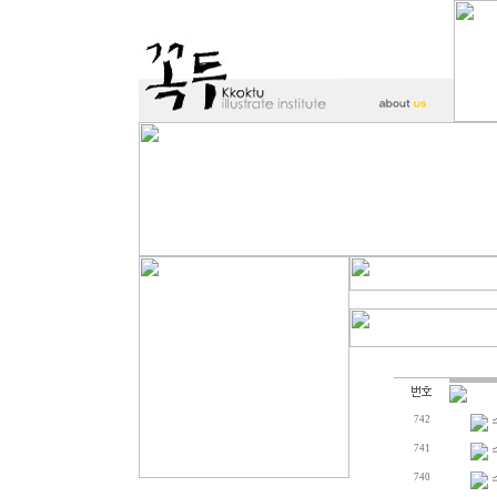
742
741
740