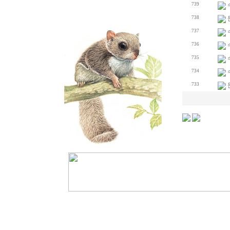
739
738
737
736
735
734
733