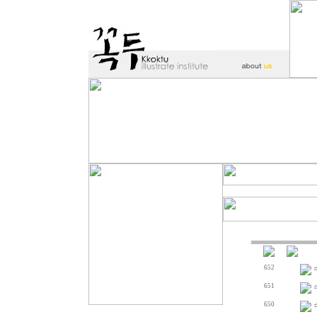
652
651
650