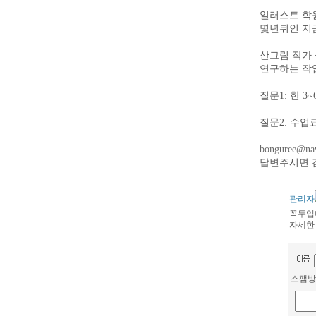
일러스트 학
몇년뒤인 지금
산그림 작가
연구하는 작
질문1: 한 
질문2: 수업
bonguree@na
답변주시면 
관리자
꼭두입
자세한
스팸방