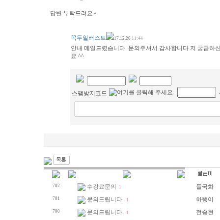
답변 부탁드려요~
꼭두일러스트
17.12.26
11:44
안내 메일드렸습니다. 문의주셔서 감사합니다 저 궁금하
요 ^^
스팸방지코드
702
수강료문의
들국화
1
701
문의드립니다.
하뚱이
1
700
문의드립니다.
전승현
1