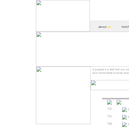
712
711
710