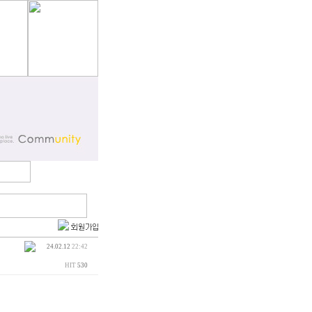
24.02.12
22:42
HIT
530