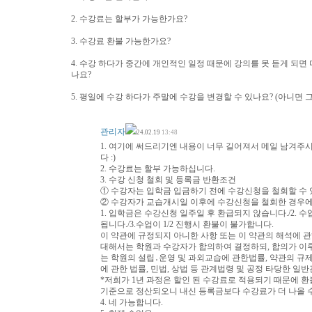
2. 수강료는 할부가 가능한가요?
3. 수강료 환불 가능한가요?
4. 수강 하다가 중간에 개인적인 일정 때문에 강의를 못 듣게 되면 
나요?
5. 평일에 수강 하다가 주말에 수강을 변경할 수 있나요? (아니면 
관리자
24.02.19
13:48
1. 여기에 써드리기엔 내용이 너무 길어져서 메일 남겨
다 :)
2. 수강료는 할부 가능하십니다.
3. 수강 신청 철회 및 등록금 반환조건
① 수강자는 입학금 입금하기 전에 수강신청을 철회할 수 
② 수강자가 교습개시일 이후에 수강신청을 철회한 경우
1. 입학금은 수강신청 일주일 후 환급되지 않습니다./2. 수업
됩니다./3.수업이 1/2 진행시 환불이 불가합니다.
이 약관에 규정되지 아니한 사항 또는 이 약관의 해석에 
대해서는 학원과 수강자가 합의하여 결정하되, 합의가 이
는 학원의 설립․운영 및 과외교습에 관한법률, 약관의 규
에 관한 법률, 민법, 상법 등 관계법령 및 공정 타당한 일
*저희가 1년 과정은 할인 된 수강료로 적용되기 때문에 
기준으로 정산되오니 내신 등록금보다 수강료가 더 나올 
4. 네 가능합니다.