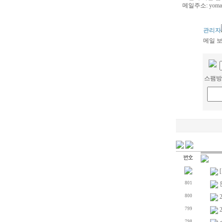
메일주소:
yoma
관리자
메일 보
스팸방
801
800
799
798